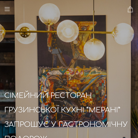
СІМЕЙНИЙ РЕСТОРАН
ГРУЗИНСЬКОЇ КУХНІ “МЕРАНІ”
ЗАПРОШУЄ У ГАСТРОНОМІЧНУ