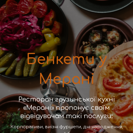
Бенкети у
Мерані
Ресторан грузинської кухні
«Мерані» пропонує своїм
відвідувачам такі послуги:
Корпоративи, виїзні фуршети, дні народження,