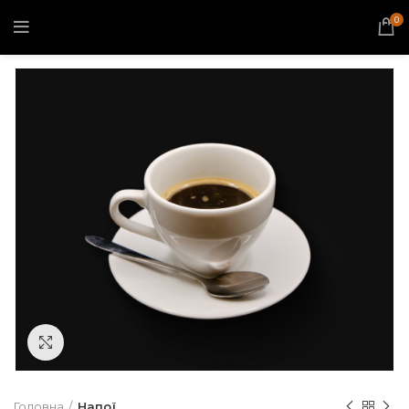
0
Click to enlarge
Головна
Напої