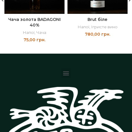
Чача золота BADAGONI
Brut біле
40%
Напої
,
Ігристе вино
Напої
,
Чача
780,00
грн.
75,00
грн.