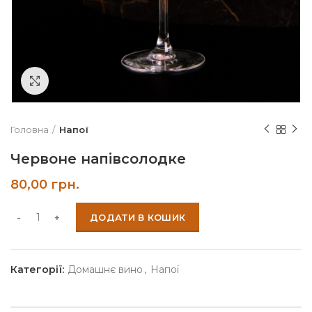
Click to enlarge
Головна
Напої
Червоне напівсолодке
80,00
грн.
ДОДАТИ В КОШИК
Категорії:
Домашнє вино
,
Напої