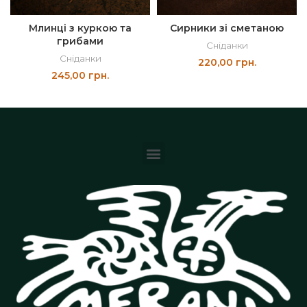
Млинці з куркою та
Сирники зі сметаною
грибами
Сніданки
Сніданки
220,00
грн.
245,00
грн.