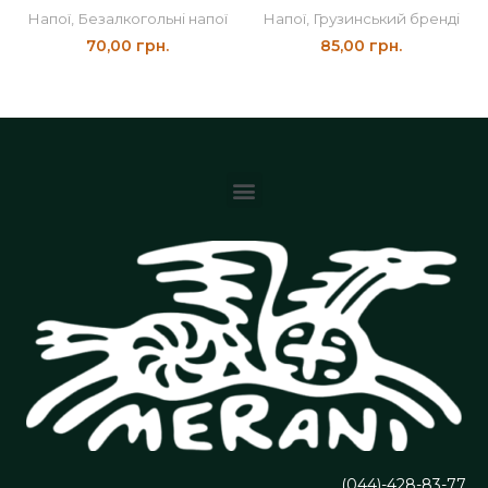
Напої
,
Безалкогольні напої
Напої
,
Грузинський бренді
70,00
грн.
85,00
грн.
(044)-428-83-77