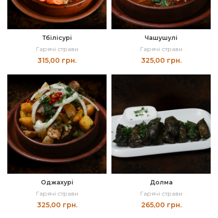
Тбілісурі
Чашушулі
Гарячі страви
Гарячі страви
315,00
грн.
325,00
грн.
Оджахурі
Долма
Гарячі страви
Гарячі страви
325,00
грн.
265,00
грн.